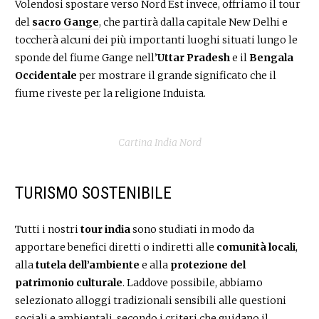
Volendosi spostare verso Nord Est invece, offriamo il tour
del
sacro Gange
, che partirà dalla capitale New Delhi e
toccherà alcuni dei più importanti luoghi situati lungo le
sponde del fiume Gange nell’
Uttar Pradesh
e il
Bengala
Occidentale
per mostrare il grande significato che il
fiume riveste per la religione Induista.
Cartina India Nord
TURISMO SOSTENIBILE
Tutti i nostri
tour india
sono studiati in modo da
apportare benefici diretti o indiretti alle
comunità locali
,
alla
tutela dell’ambiente
e alla
protezione del
patrimonio culturale
. Laddove possibile, abbiamo
selezionato alloggi tradizionali sensibili alle questioni
sociali e ambientali, secondo i criteri che guidano il