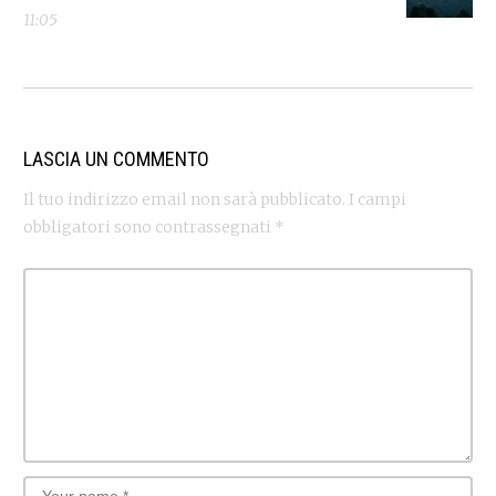
11:05
LASCIA UN COMMENTO
Il tuo indirizzo email non sarà pubblicato.
I campi
obbligatori sono contrassegnati
*