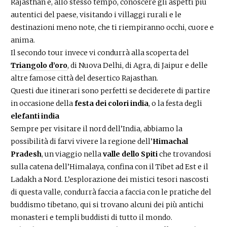
Rajasthan e, allo stesso tempo, conoscere gli aspetti più
autentici del paese, visitando i villaggi rurali e le
destinazioni meno note, che ti riempiranno occhi, cuore e
anima.
Il secondo tour invece vi condurrà alla scoperta del
Triangolo d’oro
, di Nuova Delhi, di Agra, di Jaipur e delle
altre famose città del desertico Rajasthan.
Questi due itinerari sono perfetti se deciderete di partire
in occasione della
festa dei colori india
, o la festa degli
elefanti india
Sempre per visitare il nord dell’India, abbiamo la
possibilità di farvi vivere la regione dell’
Himachal
Pradesh
, un viaggio nella
valle dello Spiti
che trovandosi
sulla catena dell’Himalaya, confina con il Tibet ad Est e il
Ladakh a Nord. L’esplorazione dei mistici tesori nascosti
di questa valle, condurrà faccia a faccia con le pratiche del
buddismo tibetano, qui si trovano alcuni dei più antichi
monasteri e templi buddisti di tutto il mondo.