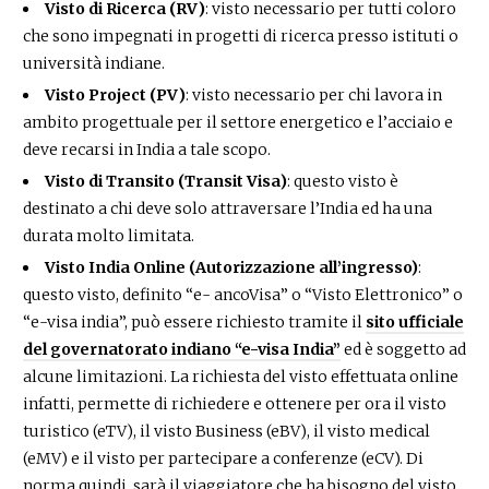
Visto di Ricerca (RV)
: visto necessario per tutti coloro
che sono impegnati in progetti di ricerca presso istituti o
università indiane.
Visto Project (PV)
: visto necessario per chi lavora in
ambito progettuale per il settore energetico e l’acciaio e
deve recarsi in India a tale scopo.
Visto di Transito (Transit Visa)
: questo visto è
destinato a chi deve solo attraversare l’India ed ha una
durata molto limitata.
Visto India Online (Autorizzazione all’ingresso)
:
questo visto, definito “e- ancoVisa” o “Visto Elettronico” o
“e-visa india”, può essere richiesto tramite il
sito ufficiale
del governatorato indiano “e-visa India”
ed è soggetto ad
alcune limitazioni. La richiesta del visto effettuata online
infatti, permette di richiedere e ottenere per ora il visto
turistico (eTV), il visto Business (eBV), il visto medical
(eMV) e il visto per partecipare a conferenze (eCV). Di
norma quindi, sarà il viaggiatore che ha bisogno del visto