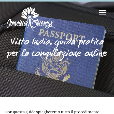
Visto India, guida pratica
per la compilazione online
Con questa guida spiegheremo tutto il procedimento