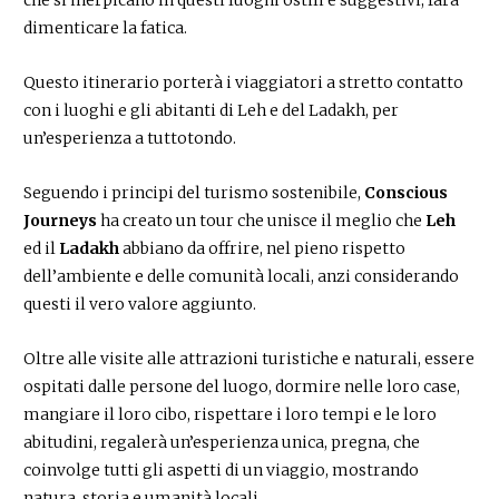
che si inerpicano in questi luoghi ostili e suggestivi, farà
dimenticare la fatica.
Questo itinerario porterà i viaggiatori a stretto contatto
con i luoghi e gli abitanti di Leh e del Ladakh, per
un’esperienza a tuttotondo.
Seguendo i principi del turismo sostenibile,
Conscious
Journeys
ha creato un tour che unisce il meglio che
Leh
ed il
Ladakh
abbiano da offrire, nel pieno rispetto
dell’ambiente e delle comunità locali, anzi considerando
questi il vero valore aggiunto.
Oltre alle visite alle attrazioni turistiche e naturali, essere
ospitati dalle persone del luogo, dormire nelle loro case,
mangiare il loro cibo, rispettare i loro tempi e le loro
abitudini, regalerà un’esperienza unica, pregna, che
coinvolge tutti gli aspetti di un viaggio, mostrando
natura, storia e umanità locali.