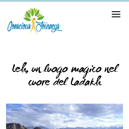
Leh, un luogo magico nel
cuore del Ladakh