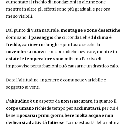
aumentato il rischio di inondazioni in alcune zone,
mentre in altre gli effetti sono più graduali e per ora
meno visibili.
Dal punto di vista naturale,
montagne
e
zone desertiche
dominano il
paesaggio
che circonda Leh ed
il clima è
freddo
, con
inverni lunghi
e piuttosto secchi da
novembre a marzo
, con sporadiche nevicate, mentre in
estate le temperature sono miti
, ma l’arrivo di
improvvise perturbazioni può causarne un drastico calo.
Data l’altitudine, in genere è comunque variabile e
soggetto ai venti.
L’
altitudine
è un aspetto da
non trascurare
, in quanto il
corpo umano
richiede tempo per
acclimatarsi
, per cui è
bene
riposarsi i primi giorni
,
bere molta acqua
e
non
dedicarsi ad attività faticose
. La maestosità della natura