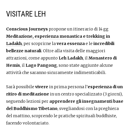
VISITARE LEH
Conscious Journeys
propone un itinerario di 14 gg
Meditazione, esperienza monastica e trekking in
Ladakh
, per scoprirne la
vera essenza
e le
incredibili
bellezze naturali
. Oltre alla visita delle maggiori
attrazioni, come appunto
Leh Ladakh
, il
Monastero di
Hemis
, il
Lago Pangong
, sono state aggiunte alcune
attività che saranno sicuramente indimenticabili.
Sarà possibile
vivere
in prima persona l’
esperienza di un
ritiro di meditazione
in un centro specializzato (3 giorni),
seguendo lezioni per
apprendere gli insegnamenti base
del Buddhismo Tibetano
, svegliandosi con la preghiera
del mattino, scoprendo le pratiche spirituali buddhiste,
facendo volontariato.