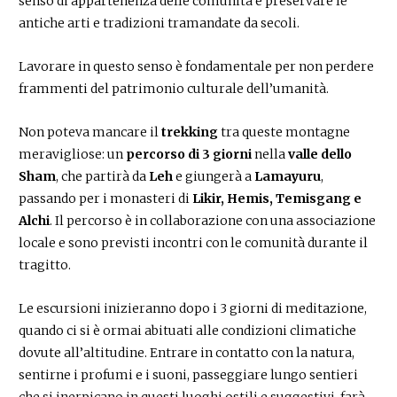
senso di appartenenza delle comunità e preservare le
antiche arti e tradizioni tramandate da secoli.
Lavorare in questo senso è fondamentale per non perdere
frammenti del patrimonio culturale dell’umanità.
Non poteva mancare il
trekking
tra queste montagne
meravigliose: un
percorso di 3 giorni
nella
valle dello
Sham
, che partirà da
Leh
e giungerà a
Lamayuru
,
passando per i monasteri di
Likir, Hemis, Temisgang e
Alchi
. Il percorso è in collaborazione con una associazione
locale e sono previsti incontri con le comunità durante il
tragitto.
Le escursioni inizieranno dopo i 3 giorni di meditazione,
quando ci si è ormai abituati alle condizioni climatiche
dovute all’altitudine. Entrare in contatto con la natura,
sentirne i profumi e i suoni, passeggiare lungo sentieri