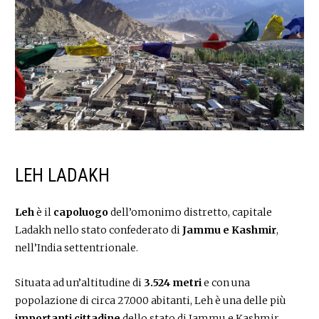
LEH LADAKH
Leh
è il
capoluogo
dell’omonimo distretto, capitale
Ladakh nello stato confederato di
Jammu e Kashmir
,
nell’India settentrionale.
Situata ad un’altitudine di
3.524 metri
e con una
popolazione di circa 27.000 abitanti, Leh è una delle più
importanti cittadine
dello stato di Jammu e Kashmir,