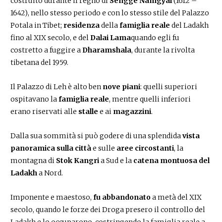
costruito durante il regno di
Sengge Namgyal
(1612 –
1642), nello stesso periodo e con lo stesso stile del Palazzo
Potala in Tibet;
residenza
della
famiglia reale
del Ladakh
fino al XIX secolo, e del
Dalai Lama
quando egli fu
costretto a fuggire a
Dharamshala
, durante la rivolta
tibetana del 1959.
Il Palazzo di Leh è alto ben
nove piani
: quelli superiori
ospitavano la
famiglia reale
, mentre quelli inferiori
erano riservati alle
stalle
e ai
magazzini
.
Dalla sua sommità si può godere di una splendida
vista
panoramica sulla città
e sulle
aree circostanti
, la
montagna di
Stok Kangri
a Sud e la
catena montuosa del
Ladakh
a Nord.
Imponente e maestoso,
fu abbandonato
a metà del XIX
secolo, quando le forze dei Droga presero il controllo del
Ladakh e lo occuparono, costringendo la famiglia reale a