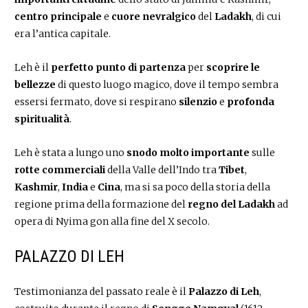
centro principale
e
cuore nevralgico
del
Ladakh
, di cui
era l’antica capitale.
Leh è il
perfetto punto di partenza
per
scoprire le
bellezze
di questo luogo magico, dove il tempo sembra
essersi fermato, dove si respirano
silenzio
e
profonda
spiritualità
.
Leh è stata a lungo uno
snodo molto importante
sulle
rotte commerciali
della Valle dell’Indo tra
Tibet
,
Kashmir
,
India
e
Cina
, ma si sa poco della storia della
regione prima della formazione del
regno del Ladakh
ad
opera di Nyima gon alla fine del X secolo.
PALAZZO DI LEH
Testimonianza del passato reale è il
Palazzo di Leh
,