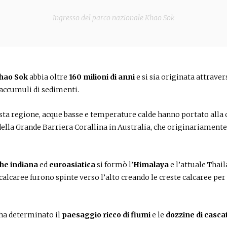
Ingresso del parco nazionale Khao Sok
hao Sok
abbia oltre
160 milioni di anni
e si sia originata attrave
 accumuli di sedimenti.
esta regione, acque basse e temperature calde hanno portato alla 
 della Grande Barriera Corallina in Australia, che originariamente 
he indiana
ed
euroasiatica
si formò l’
Himalaya
e l’attuale Thail
calcaree furono spinte verso l’alto creando le creste calcaree per 
 ha determinato il
paesaggio ricco di fiumi
e le
dozzine di casca