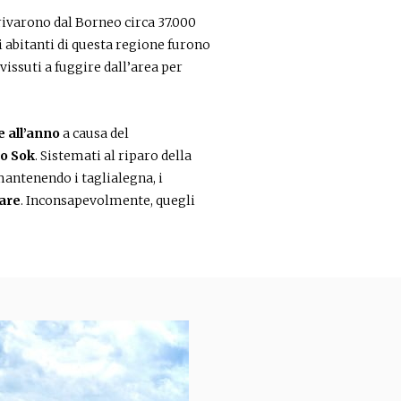
ivarono dal Borneo circa 37.000
i abitanti di questa regione furono
issuti a fuggire dall’area per
e all’anno
a causa del
ao Sok
. Sistemati al riparo della
antenendo i taglialegna, i
are
. Inconsapevolmente, quegli