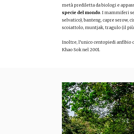
metà prediletta da biologi e appass
specie del mondo
. I mammiferi se
selvatico), banteng, capre serow, c
scoiattolo, muntjak, tragulo (il p
Inoltre, l’unico centopiedi anfibio
Khao Sok nel 2001.