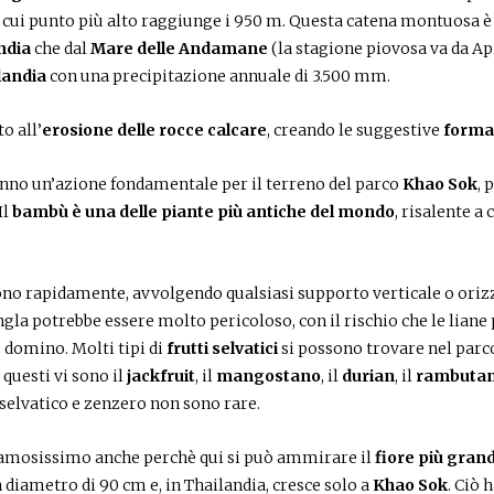
il cui punto più alto raggiunge i 950 m. Questa catena montuosa è
ndia
che dal
Mare delle Andamane
(la stagione piovosa va da Ap
landia
con una precipitazione annuale di 3.500 mm.
o all’
erosione delle rocce calcare
, creando le suggestive
forma
nno un’azione fondamentale per il terreno del parco
Khao Sok
, 
Il
bambù è una delle piante più antiche del mondo
, risalente a 
ono rapidamente, avvolgendo qualsiasi supporto verticale o ori
ngla potrebbe essere molto pericoloso, con il rischio che le liane
o domino. Molti tipi di
frutti selvatici
si possono trovare nel parc
questi vi sono il
jackfruit
, il
mangostano
, il
durian
, il
rambuta
 selvatico e zenzero non sono rare.
amosissimo anche perchè qui si può ammirare il
fiore più gran
n diametro di 90 cm e, in Thailandia, cresce solo a
Khao Sok
. Ciò 