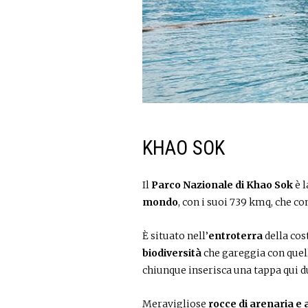
KHAO SOK
Il
Parco Nazionale di Khao Sok
è l
mondo
, con i suoi 739 kmq, che 
È situato nell’
entroterra
della cos
biodiversità
che gareggia con quell
chiunque inserisca una tappa qui d
Meravigliose
rocce di arenaria e a