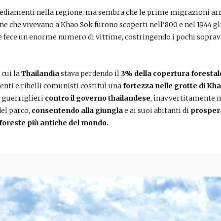
nsediamenti nella regione, ma sembra che le prime migrazioni arr
sone che vivevano a Khao Sok furono scoperti nell’800 e nel 1944 gl
e fece un enorme numero di vittime, costringendo i pochi sopravv
 cui la
Thailandia
stava perdendo il
3% della copertura forestal
enti e ribelli comunisti costituì una
fortezza nelle grotte di Kh
 guerriglieri
contro il governo thailandese
, inavvertitamente m
del parco,
consentendo alla giungla
e ai suoi abitanti di
prosper
foreste più antiche del mondo.