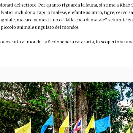
ionati del settore. Per quanto riguarda la fauna, si stima a Khao
lvatici includono: tapiro malese, elefante asiatico, tigre, cervo 
inghiale, macaco nemestrino o “dalla coda di maiale”, scimmie ent
iù piccolo animale ungulato del mondo).
 conosciuto al mondo, la Scolopendra cataracta, fu scoperto su una