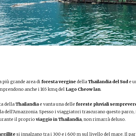
a più grande area di
foresta vergine
della
Thailandia del Sud
e u
comprendono anche i 165 kmq del
Lago Cheow lan
.
ta della
Thailandia
e vanta una delle
foreste pluviali semprever
a dell’Amazzonia. Spesso i viaggiatori trascurano questo parco, 
urante il proprio
viaggio in Thailandia
, non rimarrà deluso.
rgillite
si innalzano tra i 300 e i 600 m sul livello del mare. Il pa