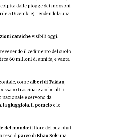
 colpita dalle piogge dei monsoni
rile a Dicembre), rendendola una
zioni carsiche
visibili oggi.
prevenendo il cedimento del suolo
circa 60 milioni di anni fa, e vanta
zzontale, come
alberi di Takian
,
 possano trascinare anche altri
o nazionale e servono da
n
, la
giuggiola
, il
pomelo
e le
de del mondo
: il fiore del bua phut
ha reso il
parco di Khao Sok
una