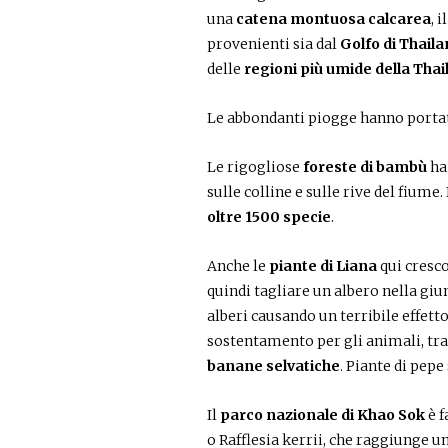
una
catena montuosa calcarea
, 
provenienti sia dal
Golfo di Thaila
delle
regioni più umide della Thai
Le abbondanti piogge hanno portat
Le rigogliose
foreste di bambù
ha
sulle colline e sulle rive del fiume. 
oltre 1500 specie
.
Anche le
piante di Liana
qui cresc
quindi tagliare un albero nella giu
alberi causando un terribile effett
sostentamento per gli animali, tra 
banane selvatiche
. Piante di pepe
Il
parco nazionale di Khao Sok
è f
o Rafflesia kerrii, che raggiunge u