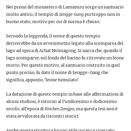
Nei pressi del monastero di Lamayuru sorge un santuario
molto antico, il tempio di
Sengge-Gang
purtroppo non in
buono stato, motivo per cui di norma è chiuso.
Secondo la leggenda, il nome di questo tempio
deriverebbe da un avvenimento legato alla scomparsa del
lago ad opera di Arhat Nvimagong. Si narra che, quando il
lago scomparve, sul fondo del bacino fu ritrovato un leone
morto. Per questo motivo, al santuario costruito in quel
punto preciso, fu dato il nome di Sengge-Gang che
significa, appunto, ‘leone tumulato’.
La datazione di questo tempio in base alle affermazioni di
alcuni studiosi, è intorno al l’undicesimo o dodicesimo
secolo, all’epoca di
Rinchen Zangpo
, ma questa tesi non è
stata avvalorata da riscontri storici.
Anche questa struttura ha uno stile curato e ricercato.