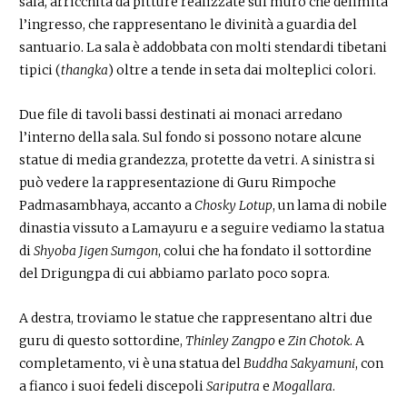
sala, arricchita da pitture realizzate sul muro che delimita
l’ingresso, che rappresentano le divinità a guardia del
santuario. La sala è addobbata con molti stendardi tibetani
tipici (
thangka
) oltre a tende in seta dai molteplici colori.
Due file di tavoli bassi destinati ai monaci arredano
l’interno della sala. Sul fondo si possono notare alcune
statue di media grandezza, protette da vetri. A sinistra si
può vedere la rappresentazione di Guru Rimpoche
Padmasambhaya, accanto a
Chosky Lotup
, un lama di nobile
dinastia vissuto a Lamayuru e a seguire vediamo la statua
di
Shyoba Jigen Sumgon
, colui che ha fondato il sottordine
del Drigungpa di cui abbiamo parlato poco sopra.
A destra, troviamo le statue che rappresentano altri due
guru di questo sottordine,
Thinley Zangpo
e
Zin Chotok
. A
completamento, vi è una statua del
Buddha Sakyamuni
, con
a fianco i suoi fedeli discepoli
Sariputra
e
Mogallara
.