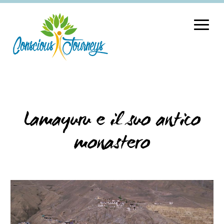
Lamayuru e il suo antico
monastero