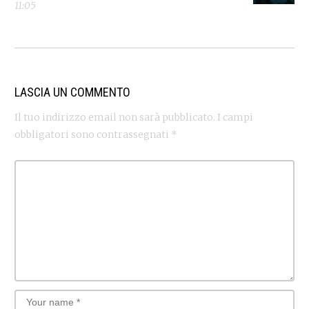
11:05
LASCIA UN COMMENTO
Il tuo indirizzo email non sarà pubblicato.
I campi
obbligatori sono contrassegnati
*