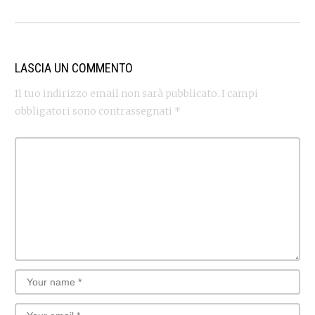
LASCIA UN COMMENTO
Il tuo indirizzo email non sarà pubblicato.
I campi
obbligatori sono contrassegnati
*