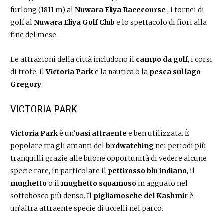
furlong (1811 m) al
Nuwara Eliya Racecourse
, i tornei di
golf al
Nuwara Eliya Golf Club
e lo spettacolo di fiori alla
fine del mese.
Le attrazioni della città includono il
campo da golf
, i corsi
di trote, il
Victoria Park
e la nautica o la
pesca sul lago
Gregory
.
VICTORIA PARK
Victoria Park
è un’
oasi attraente
e ben utilizzata. È
popolare tra gli amanti del
birdwatching
nei periodi più
tranquilli grazie alle buone opportunità di vedere alcune
specie rare, in particolare il
pettirosso blu indiano
, il
mughetto
o il
mughetto squamoso
in agguato nel
sottobosco più denso. Il
pigliamosche del Kashmir
è
un’altra attraente specie di uccelli nel parco.