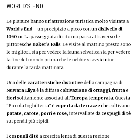
WORLD’S END
Le pianure hanno un’attrazione turistica molto visitata a
World’s End
– un precipizio a picco con un
dislivello di
1050 m
. La passeggiata di ritorno passa attraverso le
pittoresche
Baker’s Falls
. Le visite al mattino presto sono
le migliori, sia per vedere la fauna selvatica sia per vedere
la fine del mondo prima che le nebbie si avvicinino
durante la tarda mattinata.
Una delle
caratteristiche distintive
della campagna di
Nuwara Eliya
è la diffusa
coltivazione di ortaggi
,
frutta
e
fiori
solitamente associati all’
Europa temperata
. Questa
“Piccola Inghilterra” è
coperta da terrazze
che coltivano
patate, carote, porri e rose,
intervallate da
cespugli di tè
sui pendii più ripidi.
I
cespugli di tè
a crescita lenta di questa regione