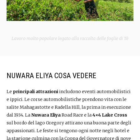
Lavoro molto popolare legato alla raccolta delle foglie di Tè
NUWARA ELIYA COSA VEDERE
Le
principali attrazioni
includono eventi automobilistici
e ippici. Le corse automobilistiche prendono vita con le
salite Mahagastotte e Radella Hill, la prima in esecuzione
dal 1934. La
Nuwara Eliya
Road Race e la
4×4 Lake Cross
sul bordo del lago Gregory attirano una buona parte degli
appassionati. Le feste si tengono ogni notte negli hotel e
la stagione culmina con la Coppa del Governatore di nove