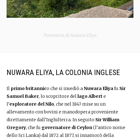
Panorama di Nuwara Eliya
NUWARA ELIYA, LA COLONIA INGLESE
Il
primo britannic
o che si insediò a
Nuwara Eliya
fu
Sir
Samuel Baker
, lo scopritore del
lago Albert
e
l’
esploratore del Nilo
, che nel 1847 mise su un
allevamento con bovini e manodopera proveniente
direttamente dall’Inghilterra. In seguito
Sir William
Gregory
, che fu
governatore di Ceylon
(l’antico nome
dello Sri Lanka) dal 1872 al 1877, si innamorò della