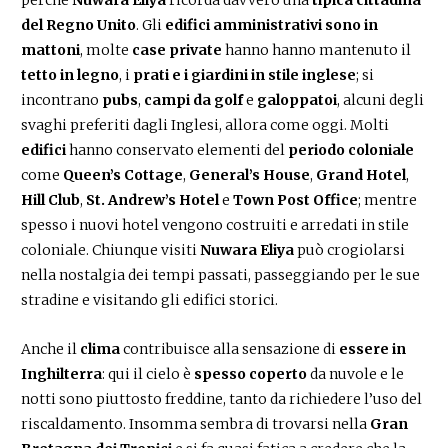
del Regno Unito
. Gli
edifici amministrativi sono in
mattoni
, molte
case private
hanno hanno mantenuto il
tetto in legno
, i
prati e i giardini in stile inglese
; si
incontrano
pubs
,
campi da golf
e
galoppatoi
, alcuni degli
svaghi preferiti dagli Inglesi, allora come oggi. Molti
edifici
hanno conservato elementi del
periodo coloniale
come
Queen’s Cottage
,
General’s House
,
Grand Hotel
,
Hill Club
,
St. Andrew’s Hotel
e
Town Post Office
; mentre
spesso i nuovi hotel vengono costruiti e arredati in stile
coloniale. Chiunque visiti
Nuwara Eliya
può crogiolarsi
nella nostalgia dei tempi passati, passeggiando per le sue
stradine e visitando gli edifici storici.
Anche il
clima
contribuisce alla sensazione di
essere in
Inghilterra
: qui il cielo è
spesso coperto
da nuvole e le
notti sono piuttosto freddine, tanto da richiedere l’uso del
riscaldamento. Insomma sembra di trovarsi nella
Gran