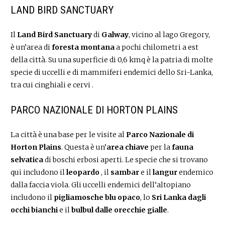
LAND BIRD SANCTUARY
Il
Land Bird Sanctuary
di
Galway
, vicino al lago Gregory,
è un’area di
foresta montana
a pochi chilometri a est
della città. Su una superficie di 0,6 kmq è la patria di molte
specie di uccelli e di mammiferi endemici dello Sri-Lanka,
tra cui cinghiali e cervi .
PARCO NAZIONALE DI HORTON PLAINS
La città è una base per le visite al
Parco Nazionale di
Horton Plains
. Questa è un’
area chiave
per la
fauna
selvatica
di boschi erbosi aperti. Le specie che si trovano
qui includono il
leopardo
, il
sambar
e il
langur
endemico
dalla faccia viola. Gli uccelli endemici dell’altopiano
includono il
pigliamosche blu opaco
, lo
Sri Lanka dagli
occhi bianchi
e il
bulbul dalle orecchie gialle
.