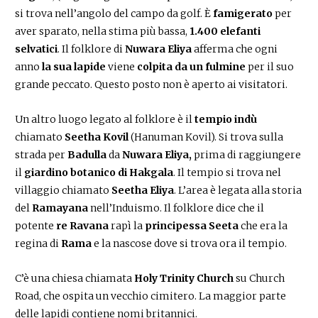
si trova nell’angolo del campo da golf. È
famigerato
per
aver sparato, nella stima più bassa,
1.400 elefanti
selvatici
. Il folklore di
Nuwara Eliya
afferma che ogni
anno
la sua lapide
viene
colpita da un fulmine
per il suo
grande peccato. Questo posto non è aperto ai visitatori.
Un altro luogo legato al folklore è il
tempio indù
chiamato
Seetha Kovil
(Hanuman Kovil). Si trova sulla
strada per
Badulla
da
Nuwara Eliya,
prima di raggiungere
il
giardino botanico di Hakgala
. Il tempio si trova nel
villaggio chiamato
Seetha Eliya
. L’area è legata alla storia
del
Ramayana
nell’Induismo. Il folklore dice che il
potente
re Ravana
rapì la
principessa Seeta
che era la
regina di
Rama
e la nascose dove si trova ora il tempio.
C’è una chiesa chiamata
Holy Trinity Church
su Church
Road, che ospita un vecchio cimitero. La maggior parte
delle lapidi contiene nomi britannici.