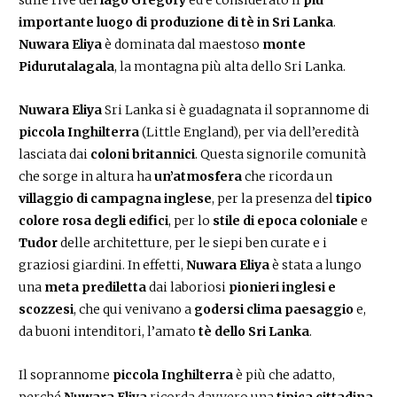
importante luogo di produzione di tè in Sri Lanka
.
Nuwara Eliya
è dominata dal maestoso
monte
Pidurutalagala
, la montagna più alta dello Sri Lanka.
Nuwara Eliya
Sri Lanka si è guadagnata il soprannome di
piccola Inghilterra
(Little England), per via dell’eredità
lasciata dai
coloni britannici
. Questa signorile comunità
che sorge in altura ha
un’atmosfera
che ricorda un
villaggio di campagna inglese
, per la presenza del
tipico
colore rosa degli edifici
, per lo
stile di epoca coloniale
e
Tudor
delle architetture, per le siepi ben curate e i
graziosi giardini. In effetti,
Nuwara Eliya
è stata a lungo
una
meta prediletta
dai laboriosi
pionieri inglesi e
scozzesi
, che qui venivano a
godersi clima paesaggio
e,
da buoni intenditori, l’amato
tè dello Sri Lanka
.
Il soprannome
piccola Inghilterra
è più che adatto,
perché
Nuwara Eliya
ricorda davvero una
tipica cittadina