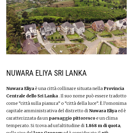
NUWARA ELIYA SRI LANKA
Nuwara Eliya
è una città collinare situata nella
Provincia
Centrale dello Sri Lanka
. Il suo nome può essere tradotto
come “città sulla pianura” o “città della luce”. È l’omonima
capitale amministrativa del distretto di
Nuwara Eliya
ed è
caratterizzata da un
paesaggio pittoresco
e un clima
temperato. Si trova ad un’altitudine di
1.868 m di quota
,
sulle rive del
lago Gregory
ed è considerato il
più