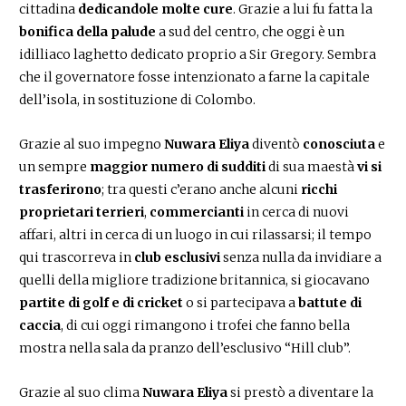
cittadina
dedicandole molte cure
. Grazie a lui fu fatta la
bonifica della palude
a sud del centro, che oggi è un
idilliaco laghetto dedicato proprio a Sir Gregory. Sembra
che il governatore fosse intenzionato a farne la capitale
dell’isola, in sostituzione di Colombo.
Grazie al suo impegno
Nuwara Eliya
diventò
conosciuta
e
un sempre
maggior numero di sudditi
di sua maestà
vi si
trasferirono
; tra questi c’erano anche alcuni
ricchi
proprietari terrieri
,
commercianti
in cerca di nuovi
affari, altri in cerca di un luogo in cui rilassarsi; il tempo
qui trascorreva in
club esclusivi
senza nulla da invidiare a
quelli della migliore tradizione britannica, si giocavano
partite di golf e di cricket
o si partecipava a
battute di
caccia
, di cui oggi rimangono i trofei che fanno bella
mostra nella sala da pranzo dell’esclusivo “Hill club”.
Grazie al suo clima
Nuwara Eliya
si prestò a diventare la