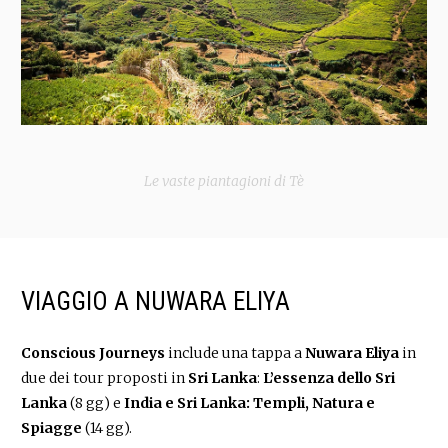
Le vaste piantagioni di Tè
VIAGGIO A NUWARA ELIYA
Conscious Journeys
include una tappa a
Nuwara Eliya
in
due dei tour proposti in
Sri Lanka
:
L’essenza dello Sri
Lanka
(8 gg) e
India e Sri Lanka: Templi, Natura e
Spiagge
(14 gg).