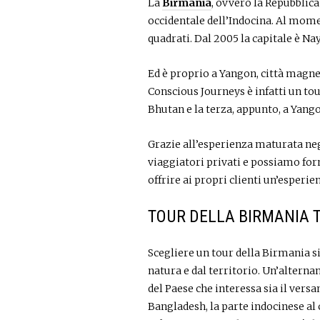
La
Birmania
, ovvero la Repubblic
occidentale dell’Indocina. Al momen
quadrati. Dal 2005 la capitale è Na
Ed è proprio a Yangon, città magne
Conscious Journeys è infatti un tour
Bhutan e la terza, appunto, a Yang
Grazie all’esperienza maturata negl
viaggiatori privati e possiamo for
offrire ai propri clienti un’esperi
TOUR DELLA BIRMANIA T
Scegliere un tour della Birmania s
natura e dal territorio. Un’alterna
del Paese che interessa sia il versa
Bangladesh, la parte indocinese al 