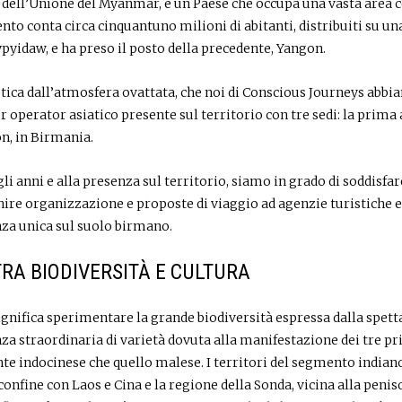
a dell’Unione del Myanmar, è un Paese che occupa una vasta area c
to conta circa cinquantuno milioni di abitanti, distribuiti su un
ypyidaw, e ha preso il posto della precedente, Yangon.
tica dall’atmosfera ovattata, che noi di Conscious Journeys abbi
 operator asiatico presente sul territorio con tre sedi: la prima a
on, in Birmania.
i anni e alla presenza sul territorio, siamo in grado di soddisfar
nire organizzazione e proposte di viaggio ad agenzie turistiche 
enza unica sul suolo birmano.
RA BIODIVERSITÀ E CULTURA
ignifica sperimentare la grande biodiversità espressa dalla spet
nza straordinaria di varietà dovuta alla manifestazione dei tre pr
nte indocinese che quello malese. I territori del segmento indiano 
confine con Laos e Cina e la regione della Sonda, vicina alla peni