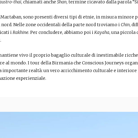
austro-thai
, chiamati anche
Shan
, termine ricavato dalla parola “S
 Martaban, sono presenti diversi tipi di etnie, in misura minore per
a nord. Nelle zone occidentali della parte nord troviamo i
Chin
, di
icati i
Rakhine
. Per concludere, abbiamo poi i
Kayaha
, una piccola
.
ntiene vivo il proprio bagaglio culturale di inestimabile ricchez
cere al mondo. I tour della Birmania che Conscious Journeys orga
a importante realtà: un vero arricchimento culturale e interiore 
azione esperienziale.