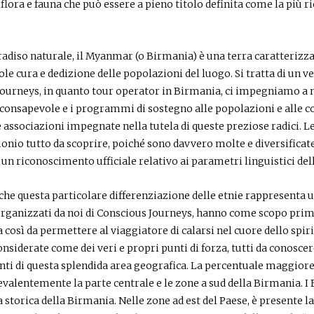
 flora e fauna che può essere a pieno titolo definita come la più ric
aradiso naturale, il Myanmar (o Birmania) è una terra caratterizz
e cura e dedizione delle popolazioni del luogo. Si tratta di un 
 Journeys, in quanto tour operator in Birmania, ci impegniamo a 
 consapevole e i programmi di sostegno alle popolazioni e alle co
 associazioni impegnate nella tutela di queste preziose radici. L
io tutto da scoprire, poiché sono davvero molte e diversificate l
n riconoscimento ufficiale relativo ai parametri linguistici dell
he questa particolare differenziazione delle etnie rappresenta u
organizzati da noi di Conscious Journeys, hanno come scopo prim
osì da permettere al viaggiatore di calarsi nel cuore dello spirit
siderate come dei veri e propri punti di forza, tutti da conoscer
anti di questa splendida area geografica. La percentuale maggior
alentemente la parte centrale e le zone a sud della Birmania. I 
ua storica della Birmania. Nelle zone ad est del Paese, è presente 