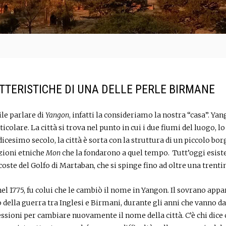
TTERISTICHE DI UNA DELLE PERLE BIRMANE
ile parlare di
Yangon
, infatti la consideriamo la nostra “casa”. Yan
ticolare. La città si trova nel punto in cui i due fiumi del luogo, l
dicesimo secolo, la città è sorta con la struttura di un piccolo bo
zioni etniche
Mon
che la fondarono a quel tempo. Tutt’oggi esis
oste del Golfo di Martaban, che si spinge fino ad oltre una trenti
nel 1775, fu colui che le cambiò il nome in Yangon. Il sovrano app
della guerra tra Inglesi e Birmani, durante gli anni che vanno dal 
ressioni per cambiare nuovamente il nome della città. C’è chi di