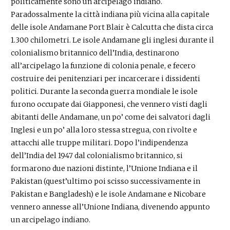
politicamente sono un arcipelago indiano.
Paradossalmente la città indiana più vicina alla capitale
delle isole Andamane Port Blair è Calcutta che dista circa
1.300 chilometri. Le isole Andamane gli inglesi durante il
colonialismo britannico dell’India, destinarono
all’arcipelago la funzione di colonia penale, e fecero
costruire dei penitenziari per incarcerare i dissidenti
politici. Durante la seconda guerra mondiale le isole
furono occupate dai Giapponesi, che vennero visti dagli
abitanti delle Andamane, un po’ come dei salvatori dagli
Inglesi e un po’ alla loro stessa stregua, con rivolte e
attacchi alle truppe militari. Dopo l’indipendenza
dell’India del 1947 dal colonialismo britannico, si
formarono due nazioni distinte, l’Unione Indiana e il
Pakistan (quest’ultimo poi scisso successivamente in
Pakistan e Bangladesh) e le isole Andamane e Nicobare
vennero annesse all’Unione Indiana, divenendo appunto
un arcipelago indiano.