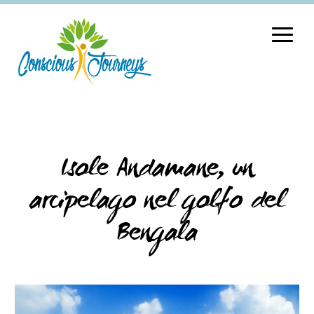
Isole Andamane, un
arcipelago nel golfo del
Bengala