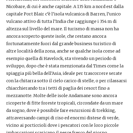
Nicobare, di cui è anche capitale. A 135 km a nord est dalla
capitale Port Blair c’è l’isola vulcanica di Barren, l’unico
vulcano attivo di tutta l’India che raggiunge i 354 m di
altezza sul livello del mare. Il turismo di massa non ha
ancora scoperto queste isole, che restano ancora
fortunatamente fuori dal grande business turistico di
altre località della zona, anche se qualche isola come ad
esempio quella di Havelock, sta vivendo un periodo di
sviluppo, dopo che è stata menzionata dal Times come la
spiaggia più bella dell’Asia, ideale per trascorrere serate
con la chitarra sotto il cielo carico di stelle, o per rilassarsi
chiacchierando tra i tetti di paglia dei resort fino a
mezzanotte. Molte delle isole Andamane sono ancora
ricoperte di fitte foreste tropicali, circondate da un mare
da sogno, dove è possibile fare escursioni di trekking,
attraversando campi di riso ed enormi distese di verde,
vicino ai porticcioli dove i pescatori con le loro piccole
imbarcazioni scaricano il pesce fresco del giorno.