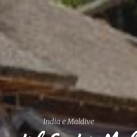
ia del S
India e Maldive